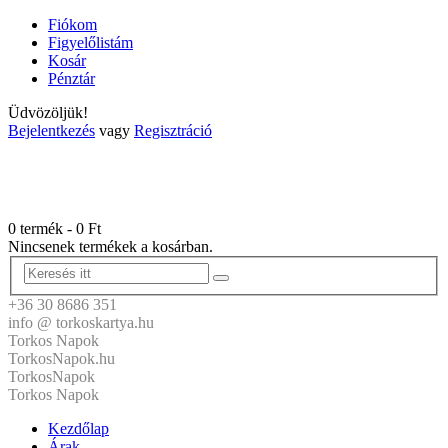
Fiókom
Figyelőlistám
Kosár
Pénztár
Üdvözöljük!
Bejelentkezés
vagy
Regisztráció
0 termék
-
0
Ft
Nincsenek termékek a kosárban.
+36 30 8686 351
info @ torkoskartya.hu
Torkos Napok
TorkosNapok.hu
TorkosNapok
Torkos Napok
Kezdőlap
Árak