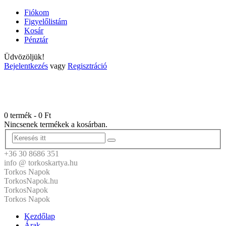
Fiókom
Figyelőlistám
Kosár
Pénztár
Üdvözöljük!
Bejelentkezés
vagy
Regisztráció
0 termék
-
0
Ft
Nincsenek termékek a kosárban.
+36 30 8686 351
info @ torkoskartya.hu
Torkos Napok
TorkosNapok.hu
TorkosNapok
Torkos Napok
Kezdőlap
Árak