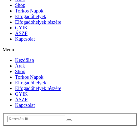
Shop
Torkos Napok
Elfogadóhelyek
Elfogadóhelyek részére
GYIK
ÁSZF
Kapcsolat
Menu
Kezdőlap
Árak
Shop
Torkos Napok
Elfogadóhelyek
Elfogadóhelyek részére
GYIK
ÁSZF
Kapcsolat
0 termék
-
0
Ft
Nincsenek termékek a kosárban.