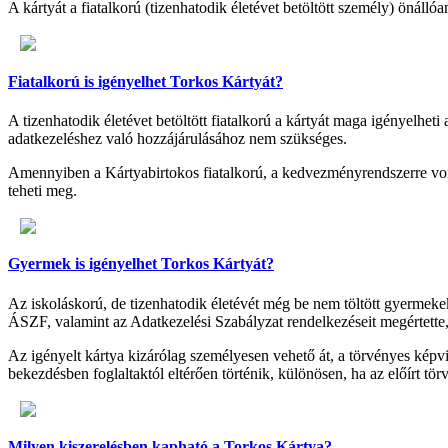
A kártyát a fiatalkorú (tizenhatodik életévet betöltött személy) önálló
Fiatalkorú is igényelhet Torkos Kártyát?
A tizenhatodik életévet betöltött fiatalkorú a kártyát maga igényelhe
adatkezeléshez való hozzájárulásához nem szükséges.
Amennyiben a Kártyabirtokos fiatalkorú, a kedvezményrendszerre von
teheti meg.
Gyermek is igényelhet Torkos Kártyát?
Az iskoláskorú, de tizenhatodik életévét még be nem töltött gyermekek
ÁSZF, valamint az Adatkezelési Szabályzat rendelkezéseit megértette, 
Az igényelt kártya kizárólag személyesen vehető át, a törvényes képv
bekezdésben foglaltaktól eltérően történik, különösen, ha az előírt t
Milyen kiszerelésben kapható a Torkos Kártya?