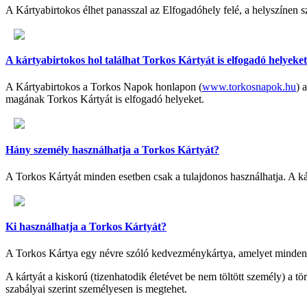
A Kártyabirtokos élhet panasszal az Elfogadóhely felé, a helyszínen 
A kártyabirtokos hol találhat Torkos Kártyát is elfogadó helyeke
A Kártyabirtokos a Torkos Napok honlapon (
www.torkosnapok.hu
) 
magának Torkos Kártyát is elfogadó helyeket.
Hány személy használhatja a Torkos Kártyát?
A Torkos Kártyát minden esetben csak a tulajdonos használhatja. A kárt
Ki használhatja a Torkos Kártyát?
A Torkos Kártya egy névre szóló kedvezménykártya, amelyet minden e
A kártyát a kiskorú (tizenhatodik életévet be nem töltött személy) a t
szabályai szerint személyesen is megtehet.