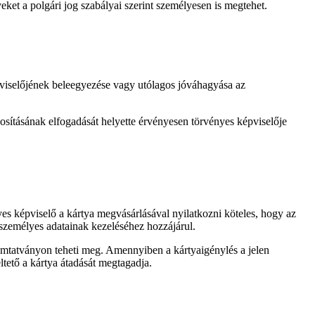
yeket a polgári jog szabályai szerint személyesen is megtehet.
képviselőjének beleegyezése vagy utólagos jóváhagyása az
ításának elfogadását helyette érvényesen törvényes képviselője
yes képviselő a kártya megvásárlásával nyilatkozni köteles, hogy az
 személyes adatainak kezeléséhez hozzájárul.
yomtatványon teheti meg. Amennyiben a kártyaigénylés a jelen
ltető a kártya átadását megtagadja.