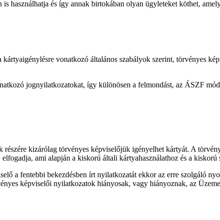
an is használhatja és így annak birtokában olyan ügyleteket köthet, amel
ti a kártyaigénylésre vonatkozó általános szabályok szerint, törvényes 
atkozó jognyilatkozatokat, így különösen a felmondást, az ÁSZF módos
 részére kizárólag törvényes képviselőjük igényelhet kártyát. A törvén
elfogadja, ami alapján a kiskorú általi kártyahasználathoz és a kiskorú
iselő a fentebbi bekezdésben írt nyilatkozatát ekkor az erre szolgáló n
örvényes képviselői nyilatkozatok hiányosak, vagy hiányoznak, az Üzeme