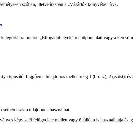
személyesen szóban, illetve írásban a „Vásárlók könyvébe” írva.
t?
a kategóriákra bontott „Elfogadóhelyek” menüpont alatt vagy a keresőmez
ya típusától függően a tulajdonos mellett még 1 (bronz), 2 (ezüst), és 3
setben csak a tulajdonos használhat.
örvényes képviselő felügyelete mellett vagy önállóan is használhatja és 