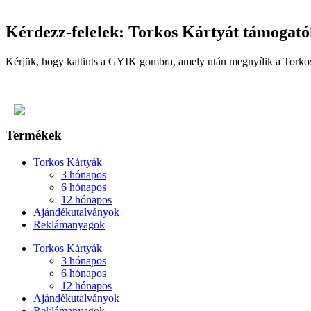
Kérdezz-felelek: Torkos Kártyát támogató
Kérjük, hogy kattints a GYIK gombra, amely után megnyílik a Tork
Termékek
Torkos Kártyák
3 hónapos
6 hónapos
12 hónapos
Ajándékutalványok
Reklámanyagok
Torkos Kártyák
3 hónapos
6 hónapos
12 hónapos
Ajándékutalványok
Reklámanyagok