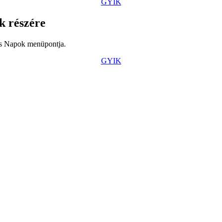
GYIK
k részére
os Napok menüpontja.
GYIK