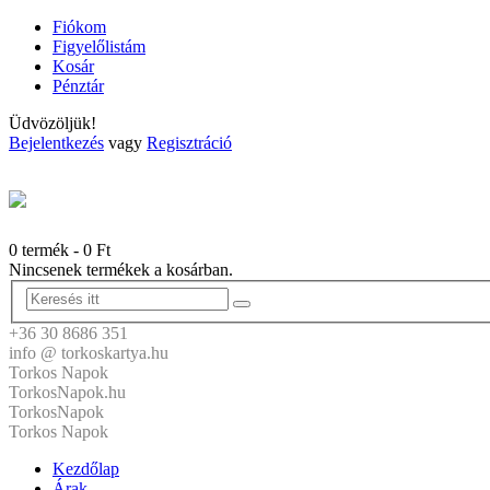
Fiókom
Figyelőlistám
Kosár
Pénztár
Üdvözöljük!
Bejelentkezés
vagy
Regisztráció
0 termék
-
0
Ft
Nincsenek termékek a kosárban.
+36 30 8686 351
info @ torkoskartya.hu
Torkos Napok
TorkosNapok.hu
TorkosNapok
Torkos Napok
Kezdőlap
Árak