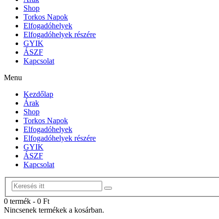
Shop
Torkos Napok
Elfogadóhelyek
Elfogadóhelyek részére
GYIK
ÁSZF
Kapcsolat
Menu
Kezdőlap
Árak
Shop
Torkos Napok
Elfogadóhelyek
Elfogadóhelyek részére
GYIK
ÁSZF
Kapcsolat
0 termék
-
0
Ft
Nincsenek termékek a kosárban.