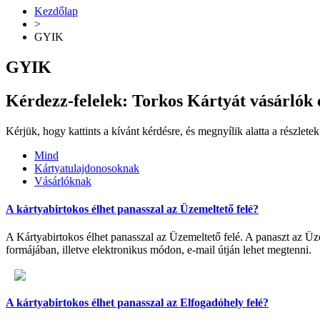
Kezdőlap
>
GYIK
GYIK
Kérdezz-felelek: Torkos Kártyát vásárlók 
Kérjük, hogy kattints a kívánt kérdésre, és megnyílik alatta a részletek
Mind
Kártyatulajdonosoknak
Vásárlóknak
A kártyabirtokos élhet panasszal az Üzemeltető felé?
A Kártyabirtokos élhet panasszal az Üzemeltető felé. A panaszt az Üze
formájában, illetve elektronikus módon, e-mail útján lehet megtenni.
A kártyabirtokos élhet panasszal az Elfogadóhely felé?