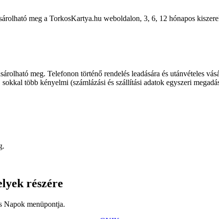
 vásárolható meg a TorkosKartya.hu weboldalon, 3, 6, 12 hónapos kiszer
rolható meg. Telefonon történő rendelés leadására és utánvételes vásár
 sokkal több kényelmi (számlázási és szállítási adatok egyszeri megadás
g.
elyek részére
os Napok menüpontja.