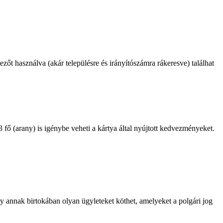
őt használva (akár településre és irányítószámra rákeresve) találhat
 fő (arany) is igénybe veheti a kártya által nyújtott kedvezményeket.
így annak birtokában olyan ügyleteket köthet, amelyeket a polgári jog