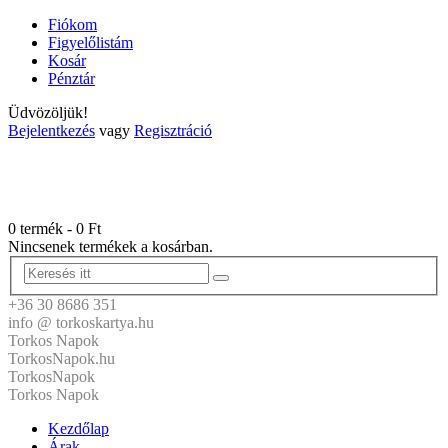
Fiókom
Figyelőlistám
Kosár
Pénztár
Üdvözöljük!
Bejelentkezés
vagy
Regisztráció
0 termék
-
0
Ft
Nincsenek termékek a kosárban.
+36 30 8686 351
info @ torkoskartya.hu
Torkos Napok
TorkosNapok.hu
TorkosNapok
Torkos Napok
Kezdőlap
Árak