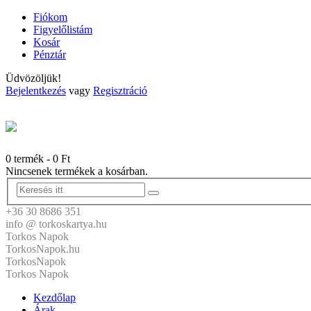
Fiókom
Figyelőlistám
Kosár
Pénztár
Üdvözöljük!
Bejelentkezés
vagy
Regisztráció
0 termék
-
0
Ft
Nincsenek termékek a kosárban.
+36 30 8686 351
info @ torkoskartya.hu
Torkos Napok
TorkosNapok.hu
TorkosNapok
Torkos Napok
Kezdőlap
Árak