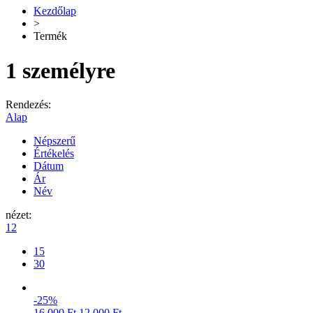
Kezdőlap
>
Termék
1 személyre
Rendezés:
Alap
Népszerű
Értékelés
Dátum
Ár
Név
nézet:
12
15
30
-25%
16.000
Ft
12.000
Ft