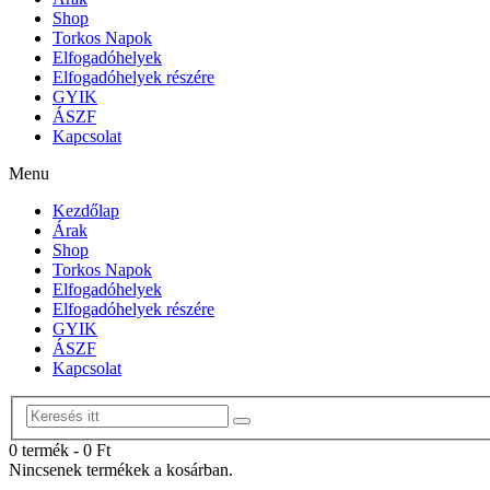
Shop
Torkos Napok
Elfogadóhelyek
Elfogadóhelyek részére
GYIK
ÁSZF
Kapcsolat
Menu
Kezdőlap
Árak
Shop
Torkos Napok
Elfogadóhelyek
Elfogadóhelyek részére
GYIK
ÁSZF
Kapcsolat
0 termék
-
0
Ft
Nincsenek termékek a kosárban.