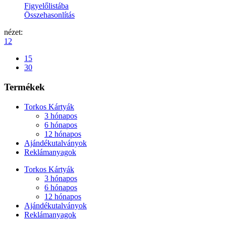
Figyelőlistába
Összehasonlítás
nézet:
12
15
30
Termékek
Torkos Kártyák
3 hónapos
6 hónapos
12 hónapos
Ajándékutalványok
Reklámanyagok
Torkos Kártyák
3 hónapos
6 hónapos
12 hónapos
Ajándékutalványok
Reklámanyagok