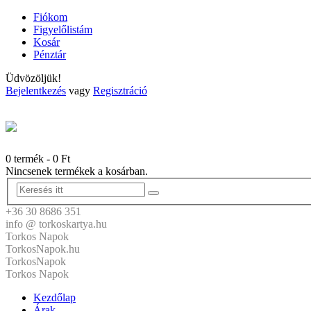
Fiókom
Figyelőlistám
Kosár
Pénztár
Üdvözöljük!
Bejelentkezés
vagy
Regisztráció
0 termék
-
0
Ft
Nincsenek termékek a kosárban.
+36 30 8686 351
info @ torkoskartya.hu
Torkos Napok
TorkosNapok.hu
TorkosNapok
Torkos Napok
Kezdőlap
Árak