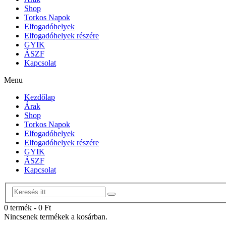
Shop
Torkos Napok
Elfogadóhelyek
Elfogadóhelyek részére
GYIK
ÁSZF
Kapcsolat
Menu
Kezdőlap
Árak
Shop
Torkos Napok
Elfogadóhelyek
Elfogadóhelyek részére
GYIK
ÁSZF
Kapcsolat
0 termék
-
0
Ft
Nincsenek termékek a kosárban.