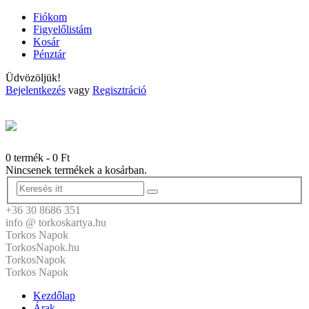
Fiókom
Figyelőlistám
Kosár
Pénztár
Üdvözöljük!
Bejelentkezés
vagy
Regisztráció
0 termék
-
0
Ft
Nincsenek termékek a kosárban.
+36 30 8686 351
info @ torkoskartya.hu
Torkos Napok
TorkosNapok.hu
TorkosNapok
Torkos Napok
Kezdőlap
Árak