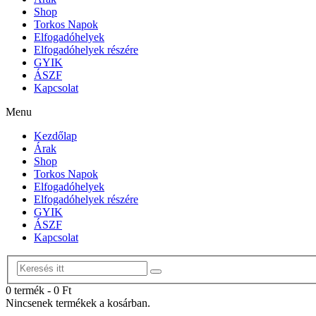
Shop
Torkos Napok
Elfogadóhelyek
Elfogadóhelyek részére
GYIK
ÁSZF
Kapcsolat
Menu
Kezdőlap
Árak
Shop
Torkos Napok
Elfogadóhelyek
Elfogadóhelyek részére
GYIK
ÁSZF
Kapcsolat
0 termék
-
0
Ft
Nincsenek termékek a kosárban.