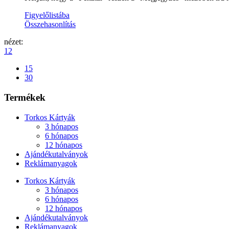
Figyelőlistába
Összehasonlítás
nézet:
12
15
30
Termékek
Torkos Kártyák
3 hónapos
6 hónapos
12 hónapos
Ajándékutalványok
Reklámanyagok
Torkos Kártyák
3 hónapos
6 hónapos
12 hónapos
Ajándékutalványok
Reklámanyagok