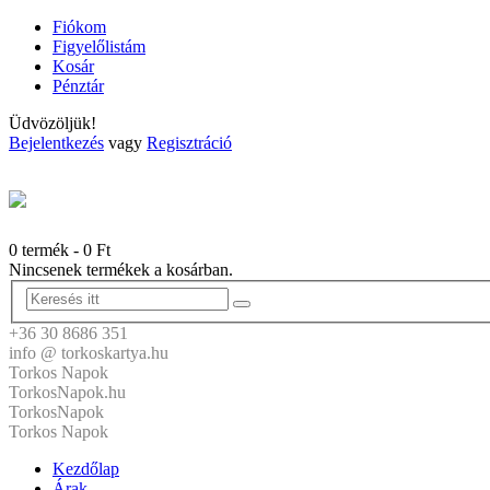
Fiókom
Figyelőlistám
Kosár
Pénztár
Üdvözöljük!
Bejelentkezés
vagy
Regisztráció
0 termék
-
0
Ft
Nincsenek termékek a kosárban.
+36 30 8686 351
info @ torkoskartya.hu
Torkos Napok
TorkosNapok.hu
TorkosNapok
Torkos Napok
Kezdőlap
Árak