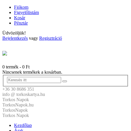
Fiókom
Figyelőlistám
Kosár
Pénztár
Üdvözöljük!
Bejelentkezés
vagy
Regisztráció
0 termék
-
0
Ft
Nincsenek termékek a kosárban.
+36 30 8686 351
info @ torkoskartya.hu
Torkos Napok
TorkosNapok.hu
TorkosNapok
Torkos Napok
Kezdőlap
Árak