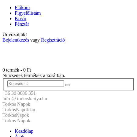
Fiókom
Figyelőlistám
Kosár
Pénztár
Üdvözöljük!
Bejelentkezés
vagy
Regisztráció
0 termék
-
0
Ft
Nincsenek termékek a kosárban.
+36 30 8686 351
info @ torkoskartya.hu
Torkos Napok
TorkosNapok.hu
TorkosNapok
Torkos Napok
Kezdőlap
Árak