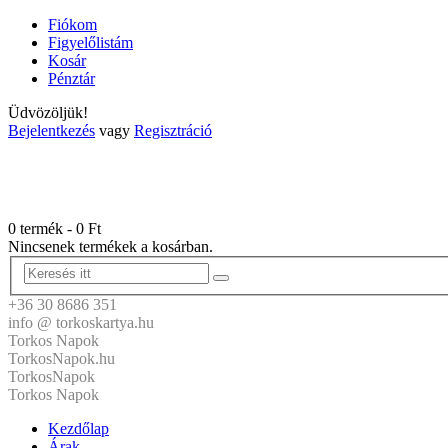
Fiókom
Figyelőlistám
Kosár
Pénztár
Üdvözöljük!
Bejelentkezés
vagy
Regisztráció
0 termék
-
0
Ft
Nincsenek termékek a kosárban.
+36 30 8686 351
info @ torkoskartya.hu
Torkos Napok
TorkosNapok.hu
TorkosNapok
Torkos Napok
Kezdőlap
Árak