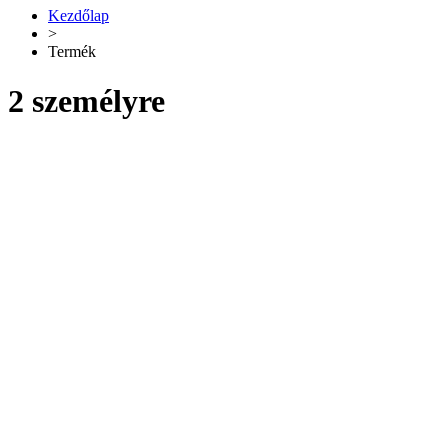
Kezdőlap
>
Termék
2 személyre
Rendezés:
Alap
Népszerű
Értékelés
Dátum
Ár
Név
nézet:
12
15
30