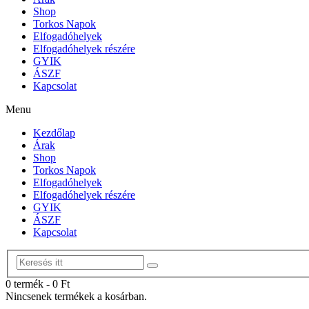
Shop
Torkos Napok
Elfogadóhelyek
Elfogadóhelyek részére
GYIK
ÁSZF
Kapcsolat
Menu
Kezdőlap
Árak
Shop
Torkos Napok
Elfogadóhelyek
Elfogadóhelyek részére
GYIK
ÁSZF
Kapcsolat
0 termék
-
0
Ft
Nincsenek termékek a kosárban.