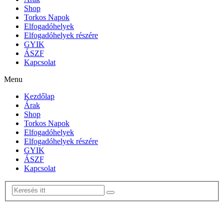
Shop
Torkos Napok
Elfogadóhelyek
Elfogadóhelyek részére
GYIK
ÁSZF
Kapcsolat
Menu
Kezdőlap
Árak
Shop
Torkos Napok
Elfogadóhelyek
Elfogadóhelyek részére
GYIK
ÁSZF
Kapcsolat
0 termék
-
0
Ft
Nincsenek termékek a kosárban.