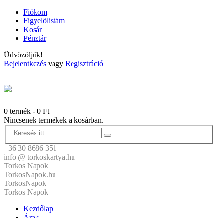
Fiókom
Figyelőlistám
Kosár
Pénztár
Üdvözöljük!
Bejelentkezés
vagy
Regisztráció
0 termék
-
0
Ft
Nincsenek termékek a kosárban.
+36 30 8686 351
info @ torkoskartya.hu
Torkos Napok
TorkosNapok.hu
TorkosNapok
Torkos Napok
Kezdőlap
Árak