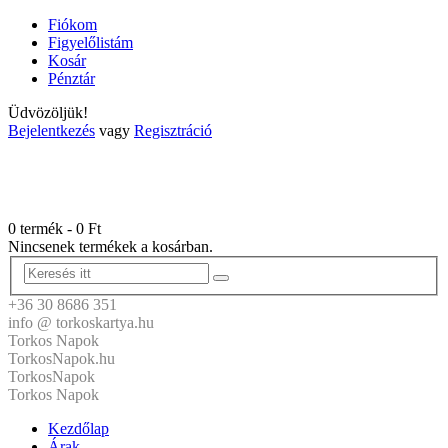
Fiókom
Figyelőlistám
Kosár
Pénztár
Üdvözöljük!
Bejelentkezés
vagy
Regisztráció
0 termék
-
0
Ft
Nincsenek termékek a kosárban.
+36 30 8686 351
info @ torkoskartya.hu
Torkos Napok
TorkosNapok.hu
TorkosNapok
Torkos Napok
Kezdőlap
Árak