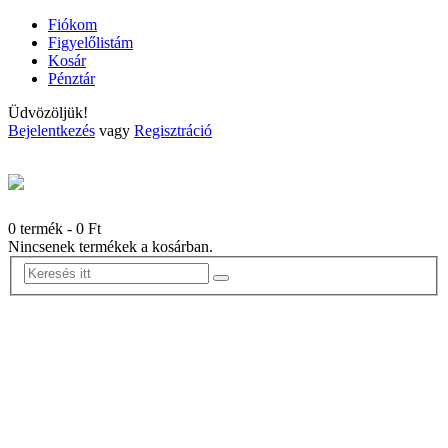
Fiókom
Figyelőlistám
Kosár
Pénztár
Üdvözöljük!
Bejelentkezés
vagy
Regisztráció
0 termék
-
0
Ft
Nincsenek termékek a kosárban.
+36 30 8686 351
info @ torkoskartya.hu
Torkos Napok
TorkosNapok.hu
TorkosNapok
Torkos Napok
Kezdőlap
Árak