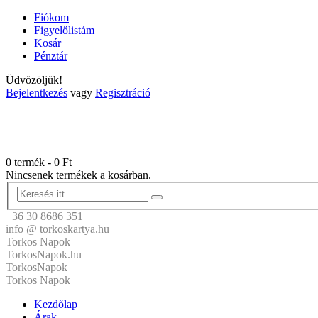
Fiókom
Figyelőlistám
Kosár
Pénztár
Üdvözöljük!
Bejelentkezés
vagy
Regisztráció
0 termék
-
0
Ft
Nincsenek termékek a kosárban.
+36 30 8686 351
info @ torkoskartya.hu
Torkos Napok
TorkosNapok.hu
TorkosNapok
Torkos Napok
Kezdőlap
Árak