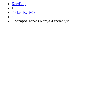
Kezdőlap
>
Torkos Kártyák
>
6 hónapos Torkos Kártya 4 személyre
-38%
32.000
Ft
20.000
Ft