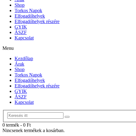
Shop
Torkos Napok
Elfogadóhelyek
Elfogadóhelyek részére
GYIK
ÁSZF
Kapcsolat
Menu
Kezdőlap
Árak
Shop
Torkos Napok
Elfogadóhelyek
Elfogadóhelyek részére
GYIK
ÁSZF
Kapcsolat
0 termék
-
0
Ft
Nincsenek termékek a kosárban.