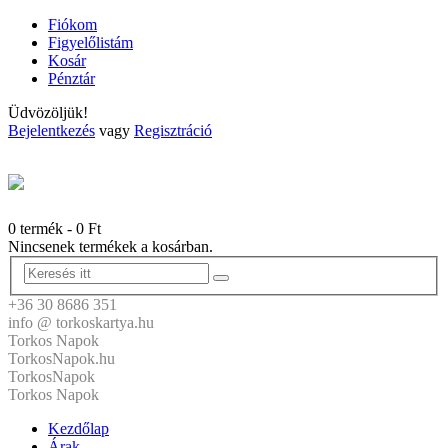
Fiókom
Figyelőlistám
Kosár
Pénztár
Üdvözöljük!
Bejelentkezés
vagy
Regisztráció
0 termék
-
0
Ft
Nincsenek termékek a kosárban.
+36 30 8686 351
info @ torkoskartya.hu
Torkos Napok
TorkosNapok.hu
TorkosNapok
Torkos Napok
Kezdőlap
Árak