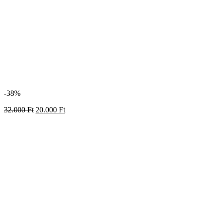
-38%
32.000
Ft
20.000
Ft
6 hónapos Torkos Kártya 4