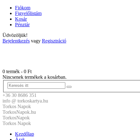
Fiókom
Figyelőlistám
Kosár
Pénztár
Üdvözöljük!
Bejelentkezés
vagy
Regisztráció
0 termék
-
0
Ft
Nincsenek termékek a kosárban.
+36 30 8686 351
info @ torkoskartya.hu
Torkos Napok
TorkosNapok.hu
TorkosNapok
Torkos Napok
Kezdőlap
Árak