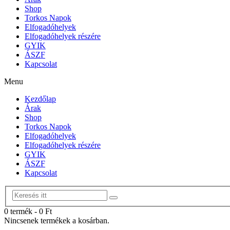
Shop
Torkos Napok
Elfogadóhelyek
Elfogadóhelyek részére
GYIK
ÁSZF
Kapcsolat
Menu
Kezdőlap
Árak
Shop
Torkos Napok
Elfogadóhelyek
Elfogadóhelyek részére
GYIK
ÁSZF
Kapcsolat
0 termék
-
0
Ft
Nincsenek termékek a kosárban.