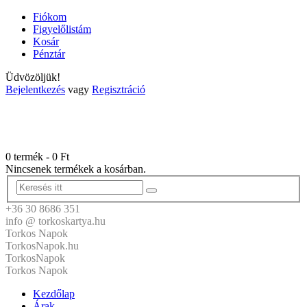
Fiókom
Figyelőlistám
Kosár
Pénztár
Üdvözöljük!
Bejelentkezés
vagy
Regisztráció
0 termék
-
0
Ft
Nincsenek termékek a kosárban.
+36 30 8686 351
info @ torkoskartya.hu
Torkos Napok
TorkosNapok.hu
TorkosNapok
Torkos Napok
Kezdőlap
Árak