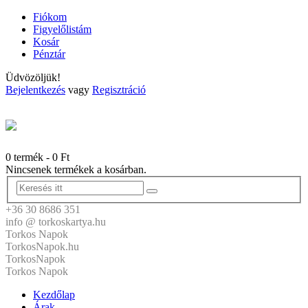
Fiókom
Figyelőlistám
Kosár
Pénztár
Üdvözöljük!
Bejelentkezés
vagy
Regisztráció
0 termék
-
0
Ft
Nincsenek termékek a kosárban.
+36 30 8686 351
info @ torkoskartya.hu
Torkos Napok
TorkosNapok.hu
TorkosNapok
Torkos Napok
Kezdőlap
Árak