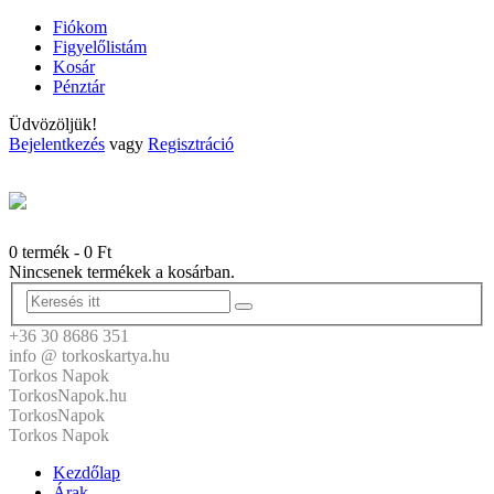
Fiókom
Figyelőlistám
Kosár
Pénztár
Üdvözöljük!
Bejelentkezés
vagy
Regisztráció
0 termék
-
0
Ft
Nincsenek termékek a kosárban.
+36 30 8686 351
info @ torkoskartya.hu
Torkos Napok
TorkosNapok.hu
TorkosNapok
Torkos Napok
Kezdőlap
Árak