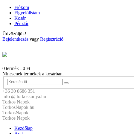
Fiókom
Figyelőlistám
Kosár
Pénztár
Üdvözöljük!
Bejelentkezés
vagy
Regisztráció
0 termék
-
0
Ft
Nincsenek termékek a kosárban.
+36 30 8686 351
info @ torkoskartya.hu
Torkos Napok
TorkosNapok.hu
TorkosNapok
Torkos Napok
Kezdőlap
Árak