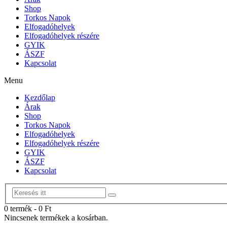
Shop
Torkos Napok
Elfogadóhelyek
Elfogadóhelyek részére
GYIK
ÁSZF
Kapcsolat
Menu
Kezdőlap
Árak
Shop
Torkos Napok
Elfogadóhelyek
Elfogadóhelyek részére
GYIK
ÁSZF
Kapcsolat
0 termék
-
0
Ft
Nincsenek termékek a kosárban.