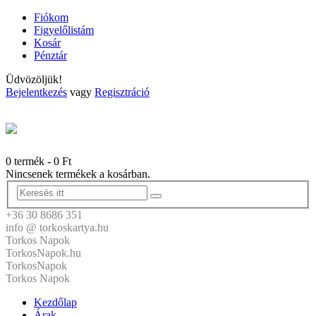
Fiókom
Figyelőlistám
Kosár
Pénztár
Üdvözöljük!
Bejelentkezés
vagy
Regisztráció
0 termék
-
0
Ft
Nincsenek termékek a kosárban.
+36 30 8686 351
info @ torkoskartya.hu
Torkos Napok
TorkosNapok.hu
TorkosNapok
Torkos Napok
Kezdőlap
Árak