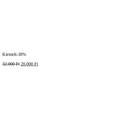
Kiemelt
-38%
32.000
Ft
20.000
Ft
12 hónapos Torkos Kártya 2