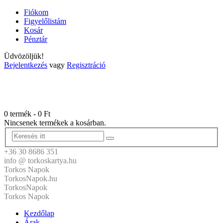
Fiókom
Figyelőlistám
Kosár
Pénztár
Üdvözöljük!
Bejelentkezés
vagy
Regisztráció
0 termék
-
0
Ft
Nincsenek termékek a kosárban.
+36 30 8686 351
info @ torkoskartya.hu
Torkos Napok
TorkosNapok.hu
TorkosNapok
Torkos Napok
Kezdőlap
Árak