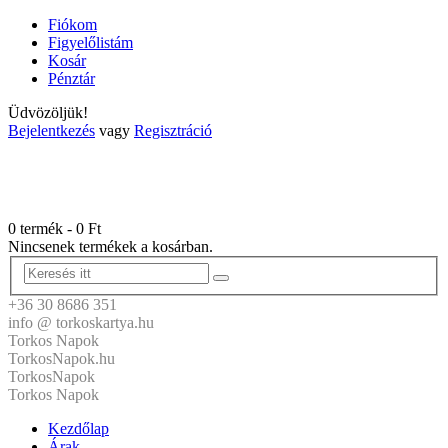
Fiókom
Figyelőlistám
Kosár
Pénztár
Üdvözöljük!
Bejelentkezés
vagy
Regisztráció
0 termék
-
0
Ft
Nincsenek termékek a kosárban.
+36 30 8686 351
info @ torkoskartya.hu
Torkos Napok
TorkosNapok.hu
TorkosNapok
Torkos Napok
Kezdőlap
Árak