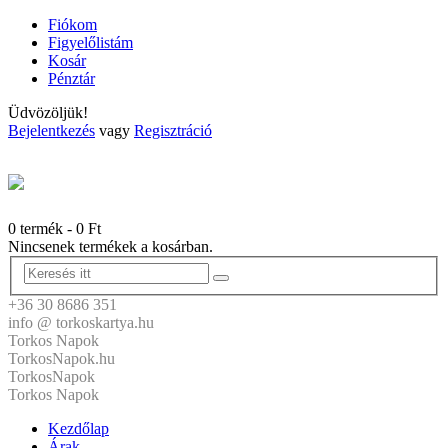
Fiókom
Figyelőlistám
Kosár
Pénztár
Üdvözöljük!
Bejelentkezés
vagy
Regisztráció
0 termék
-
0
Ft
Nincsenek termékek a kosárban.
+36 30 8686 351
info @ torkoskartya.hu
Torkos Napok
TorkosNapok.hu
TorkosNapok
Torkos Napok
Kezdőlap
Árak