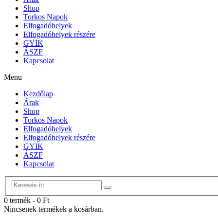
Shop
Torkos Napok
Elfogadóhelyek
Elfogadóhelyek részére
GYIK
ÁSZF
Kapcsolat
Menu
Kezdőlap
Árak
Shop
Torkos Napok
Elfogadóhelyek
Elfogadóhelyek részére
GYIK
ÁSZF
Kapcsolat
0 termék
-
0
Ft
Nincsenek termékek a kosárban.