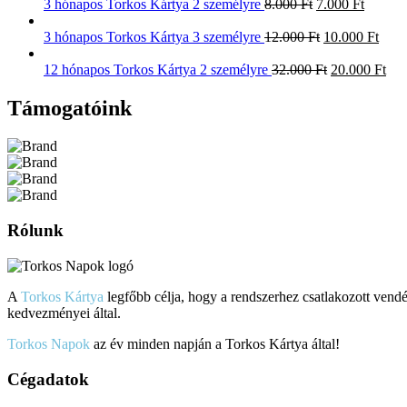
3 hónapos Torkos Kártya 2 személyre
8.000
Ft
7.000
Ft
3 hónapos Torkos Kártya 3 személyre
12.000
Ft
10.000
Ft
12 hónapos Torkos Kártya 2 személyre
32.000
Ft
20.000
Ft
Támogatóink
Rólunk
A
Torkos Kártya
legfőbb célja, hogy a rendszerhez csatlakozott vend
kedvezményei által.
Torkos Napok
az év minden napján a Torkos Kártya által!
Cégadatok