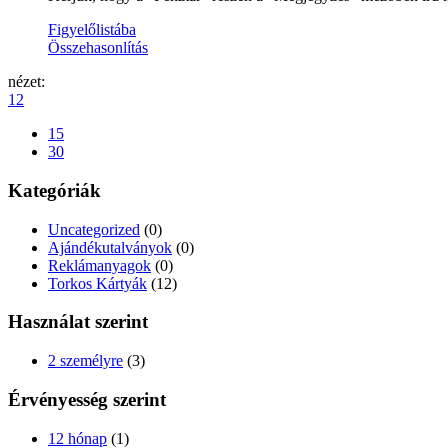
Figyelőlistába
Összehasonlítás
nézet:
12
15
30
Kategóriák
Uncategorized
(0)
Ajándékutalványok
(0)
Reklámanyagok
(0)
Torkos Kártyák
(12)
Használat szerint
2 személyre
(3)
Érvényesség szerint
12 hónap
(1)