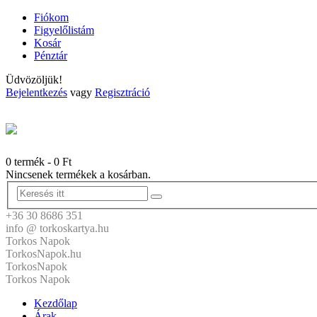
Fiókom
Figyelőlistám
Kosár
Pénztár
Üdvözöljük!
Bejelentkezés
vagy
Regisztráció
0 termék
-
0
Ft
Nincsenek termékek a kosárban.
+36 30 8686 351
info @ torkoskartya.hu
Torkos Napok
TorkosNapok.hu
TorkosNapok
Torkos Napok
Kezdőlap
Árak