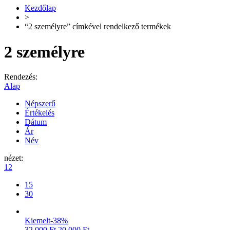
Kezdőlap
>
“2 személyre” címkével rendelkező termékek
2 személyre
Rendezés:
Alap
Népszerű
Értékelés
Dátum
Ár
Név
nézet:
12
15
30
Kiemelt
-38%
32.000
Ft
20.000
Ft