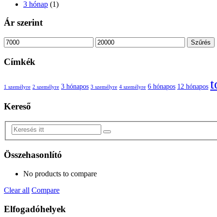
3 hónap
(1)
Ár szerint
Szűrés
Címkék
t
3 hónapos
6 hónapos
12 hónapos
1 személyre
2 személyre
3 személyre
4 személyre
Kereső
Összehasonlító
No products to compare
Clear all
Compare
Elfogadóhelyek