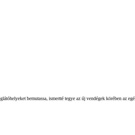
églátóhelyeket bemutassa, ismertté tegye az új vendégek körében az eg