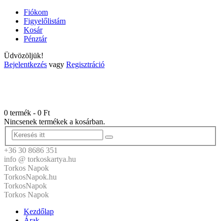
Fiókom
Figyelőlistám
Kosár
Pénztár
Üdvözöljük!
Bejelentkezés
vagy
Regisztráció
0 termék
-
0
Ft
Nincsenek termékek a kosárban.
+36 30 8686 351
info @ torkoskartya.hu
Torkos Napok
TorkosNapok.hu
TorkosNapok
Torkos Napok
Kezdőlap
Árak