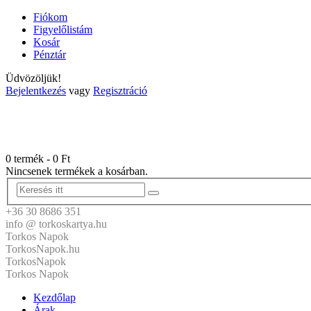
Fiókom
Figyelőlistám
Kosár
Pénztár
Üdvözöljük!
Bejelentkezés
vagy
Regisztráció
0 termék
-
0
Ft
Nincsenek termékek a kosárban.
+36 30 8686 351
info @ torkoskartya.hu
Torkos Napok
TorkosNapok.hu
TorkosNapok
Torkos Napok
Kezdőlap
Árak