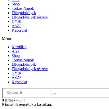
Shop
Torkos Napok
Elfogadóhelyek
Elfogadóhelyek részére
GYIK
ÁSZF
Kapcsolat
Menu
Kezdőlap
Árak
Shop
Torkos Napok
Elfogadóhelyek
Elfogadóhelyek részére
GYIK
ÁSZF
Kapcsolat
0 termék
-
0
Ft
Nincsenek termékek a kosárban.