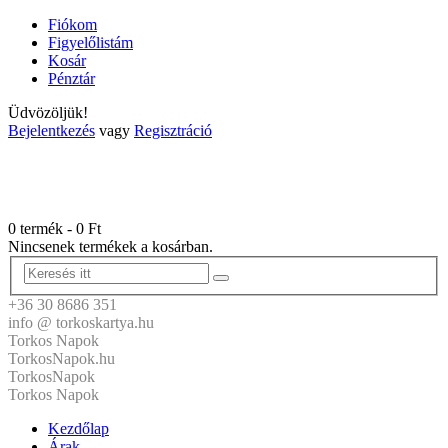
Fiókom
Figyelőlistám
Kosár
Pénztár
Üdvözöljük!
Bejelentkezés
vagy
Regisztráció
0 termék
-
0
Ft
Nincsenek termékek a kosárban.
+36 30 8686 351
info @ torkoskartya.hu
Torkos Napok
TorkosNapok.hu
TorkosNapok
Torkos Napok
Kezdőlap
Árak