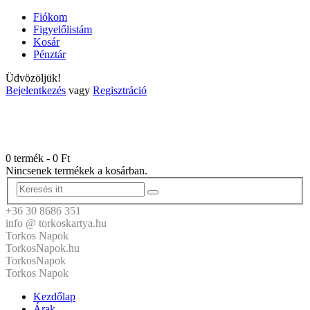
Fiókom
Figyelőlistám
Kosár
Pénztár
Üdvözöljük!
Bejelentkezés
vagy
Regisztráció
0 termék
-
0
Ft
Nincsenek termékek a kosárban.
+36 30 8686 351
info @ torkoskartya.hu
Torkos Napok
TorkosNapok.hu
TorkosNapok
Torkos Napok
Kezdőlap
Árak