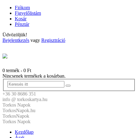
Fiókom
Figyelőlistám
Kosár
Pénztár
Üdvözöljük!
Bejelentkezés
vagy
Regisztráció
0 termék
-
0
Ft
Nincsenek termékek a kosárban.
+36 30 8686 351
info @ torkoskartya.hu
Torkos Napok
TorkosNapok.hu
TorkosNapok
Torkos Napok
Kezdőlap
Árak