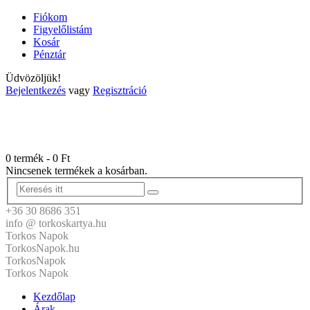
Fiókom
Figyelőlistám
Kosár
Pénztár
Üdvözöljük!
Bejelentkezés
vagy
Regisztráció
0 termék
-
0
Ft
Nincsenek termékek a kosárban.
+36 30 8686 351
info @ torkoskartya.hu
Torkos Napok
TorkosNapok.hu
TorkosNapok
Torkos Napok
Kezdőlap
Árak